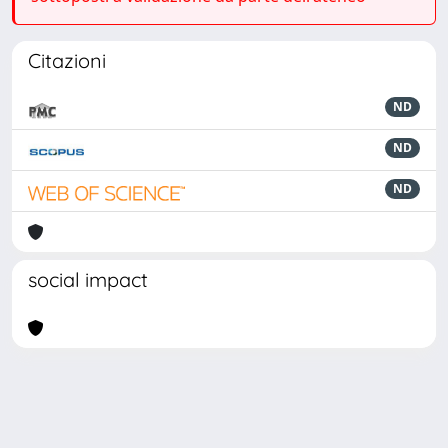
Citazioni
ND
ND
ND
social impact