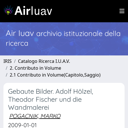
Air Iuav
archivio istituzionale della
ricerca
IRIS
Catalogo Ricerca I.U.A.V.
2. Contributo in Volume
2.1 Contributo in Volume(Capitolo,Saggio)
Gebaute Bilder. Adolf Hölzel,
Theodor Fischer und die
Wandmalerei
POGACNIK, MARKO
2009-01-01