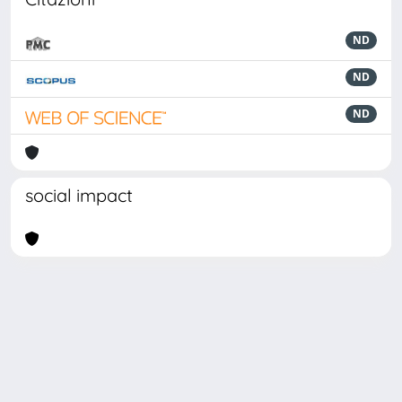
ND
ND
ND
social impact
Powered by
IRIS
-
about IRIS
-