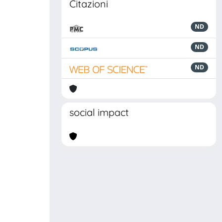
Citazioni
ND
ND
ND
social impact