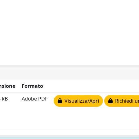
nsione
Formato
8 kB
Adobe PDF
Visualizza/Apri
Richiedi u