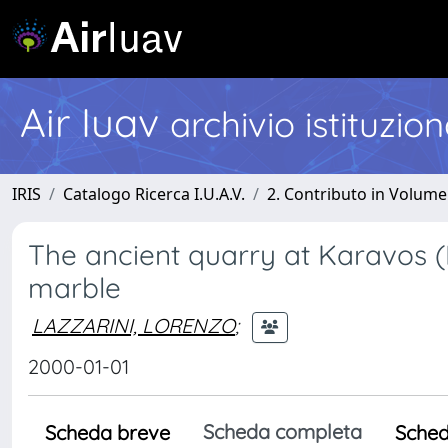
Air Iuav
archivio istituzio
IRIS
Catalogo Ricerca I.U.A.V.
2. Contributo in Volume
The ancient quarry at Karavos (P
marble
LAZZARINI, LORENZO
;
2000-01-01
Scheda completa
Scheda breve
Sched