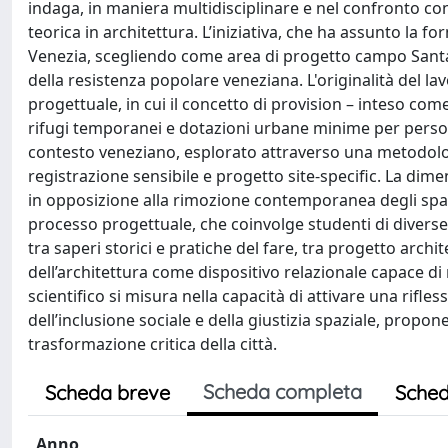
indaga, in maniera multidisciplinare e nel confronto con
teorica in architettura. L’iniziativa, che ha assunto la f
Venezia, scegliendo come area di progetto campo Sant
della resistenza popolare veneziana. L'originalità del lavo
progettuale, in cui il concetto di provision – inteso com
rifugi temporanei e dotazioni urbane minime per perso
contesto veneziano, esplorato attraverso una metodolo
registrazione sensibile e progetto site-specific. La dimen
in opposizione alla rimozione contemporanea degli spazi d
processo progettuale, che coinvolge studenti di diverse d
tra saperi storici e pratiche del fare, tra progetto arch
dell’architettura come dispositivo relazionale capace di r
scientifico si misura nella capacità di attivare una rifl
dell’inclusione sociale e della giustizia spaziale, prop
trasformazione critica della città.
Scheda completa
Scheda breve
Sched
Anno