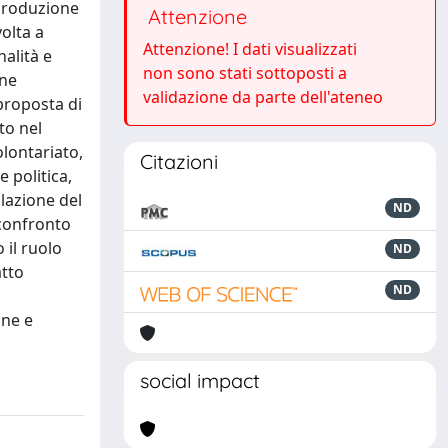
 produzione
Attenzione
volta a
Attenzione! I dati visualizzati
alità e
non sono stati sottoposti a
one
validazione da parte dell'ateneo
 proposta di
to nel
lontariato,
Citazioni
 politica,
olazione del
ND
 confronto
 il ruolo
ND
atto
ND
ine e
social impact