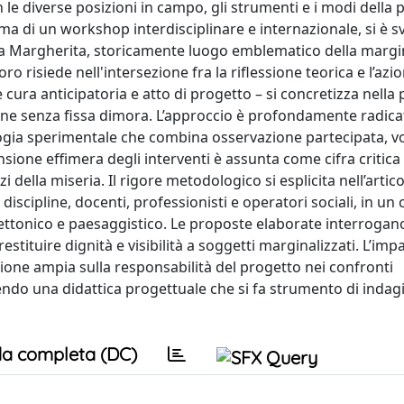
 le diverse posizioni in campo, gli strumenti e i modi della
orma di un workshop interdisciplinare e internazionale, si è s
a Margherita, storicamente luogo emblematico della margin
ro risiede nell'intersezione fra la riflessione teorica e l’azi
e cura anticipatoria e atto di progetto – si concretizza nella
ne senza fissa dimora. L’approccio è profondamente radica
gia sperimentale che combina osservazione partecipata, vo
sione effimera degli interventi è assunta come cifra critica e
ella miseria. Il rigore metodologico si esplicita nell’artic
iscipline, docenti, professionisti e operatori sociali, in un
itettonico e paesaggistico. Le proposte elaborate interrogano
estituire dignità e visibilità a soggetti marginalizzati. L’imp
essione ampia sulla responsabilità del progetto nei confronti
onendo una didattica progettuale che si fa strumento di indag
a completa (DC)