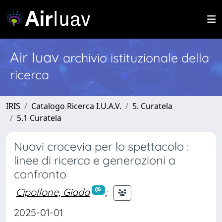
Air Iuav
archivio istituzionale della
ricerca
IRIS
Catalogo Ricerca I.U.A.V.
5. Curatela
5.1 Curatela
Nuovi crocevia per lo spettacolo :
linee di ricerca e generazioni a
confronto
Cipollone, Giada
;
2025-01-01