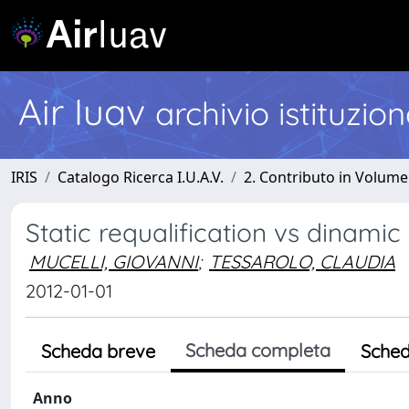
Air Iuav
archivio istituzio
IRIS
Catalogo Ricerca I.U.A.V.
2. Contributo in Volume
Static requalification vs dinamic 
MUCELLI, GIOVANNI
;
TESSAROLO, CLAUDIA
2012-01-01
Scheda completa
Scheda breve
Sched
Anno