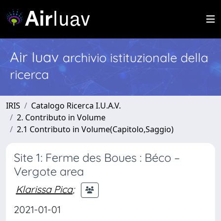
Air Iuav
archivio istituzionale della
ricerca
IRIS
Catalogo Ricerca I.U.A.V.
2. Contributo in Volume
2.1 Contributo in Volume(Capitolo,Saggio)
Site 1: Ferme des Boues : Béco –
Vergote area
Klarissa Pica
;
2021-01-01