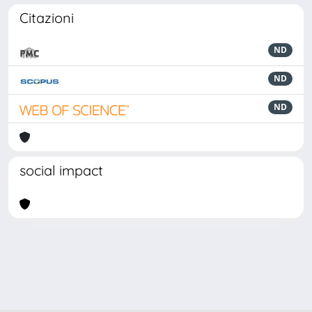
Citazioni
ND
ND
ND
social impact