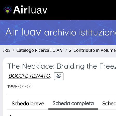
Air Iuav
archivio istituzio
IRIS
Catalogo Ricerca I.U.A.V.
2. Contributo in Volume
The Necklace: Braiding the Fre
BOCCHI, RENATO
;
1998-01-01
Scheda completa
Scheda breve
Sched