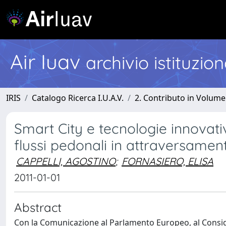
Air Iuav
archivio istituzio
IRIS
Catalogo Ricerca I.U.A.V.
2. Contributo in Volume
Smart City e tecnologie innovativ
flussi pedonali in attraversamen
CAPPELLI, AGOSTINO
;
FORNASIERO, ELISA
2011-01-01
Abstract
Con la Comunicazione al Parlamento Europeo, al Consigl