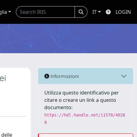
glia
IT
LOGIN
ei
Informazioni
Utilizza questo identificativo per
citare o creare un link a questo
documento:
https://hdl.handle.net/11578/4028
8
 delle