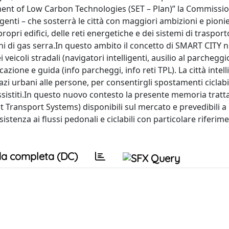
pment of Low Carbon Technologies (SET – Plan)” la Commissi
lligenti – che sosterrà le città con maggiori ambizioni e pioni
opri edifici, delle reti energetiche e dei sistemi di traspor
ioni di gas serra.In questo ambito il concetto di SMART CITY 
 veicoli stradali (navigatori intelligenti, ausilio al parcheggi
azione e guida (info parcheggi, info reti TPL). La città intel
pazi urbani alle persone, per consentirgli spostamenti ciclabil
assistiti.In questo nuovo contesto la presente memoria tratta
t Transport Systems) disponibili sul mercato e prevedibili a 
sistenza ai flussi pedonali e ciclabili con particolare riferim
a completa (DC)