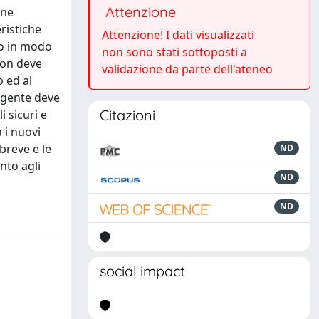
Attenzione
one
eristiche
Attenzione! I dati visualizzati
to in modo
non sono stati sottoposti a
non deve
validazione da parte dell'ateneo
o ed al
ligente deve
Citazioni
i sicuri e
 i nuovi
breve e le
ND
ento agli
ND
ND
social impact