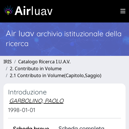
Air Iuav
archivio istituzionale della
ricerca
IRIS
Catalogo Ricerca I.U.A.V.
2. Contributo in Volume
2.1 Contributo in Volume(Capitolo,Saggio)
Introduzione
GARBOLINO, PAOLO
1998-01-01
Scheda completa
Scheda breve