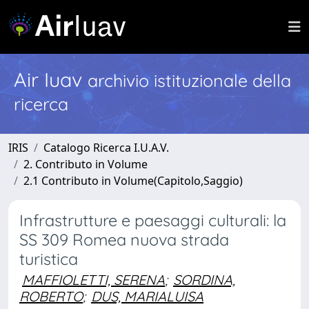
Air Iuav
archivio istituzionale della
ricerca
IRIS
Catalogo Ricerca I.U.A.V.
2. Contributo in Volume
2.1 Contributo in Volume(Capitolo,Saggio)
Infrastrutture e paesaggi culturali: la
SS 309 Romea nuova strada
turistica
MAFFIOLETTI, SERENA
;
SORDINA,
ROBERTO
;
DUS, MARIALUISA