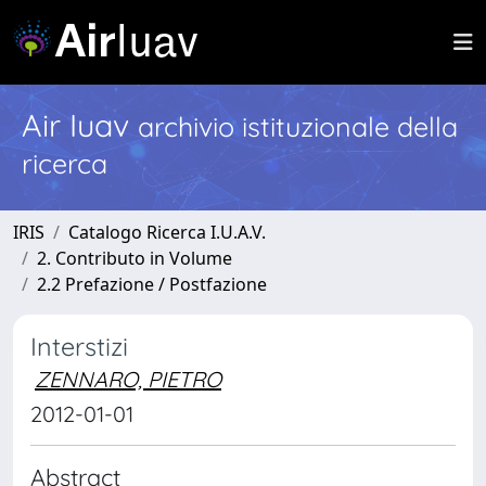
Air Iuav
archivio istituzionale della
ricerca
IRIS
Catalogo Ricerca I.U.A.V.
2. Contributo in Volume
2.2 Prefazione / Postfazione
Interstizi
ZENNARO, PIETRO
2012-01-01
Abstract