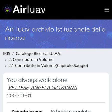
Air Iuav
archivio istituzionale della
ricerca
IRIS
Catalogo Ricerca I.U.A.V.
2. Contributo in Volume
2.1 Contributo in Volume(Capitolo,Saggio)
You always walk alone
VETTESE, ANGELA GIOVANNA
2001-01-01
Scheda completa
Scheda breve