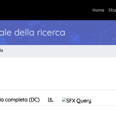
Home
Sfo
nale della ricerca
la
a completa (DC)