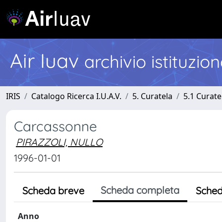
Air Iuav
archivio istituzio
IRIS
Catalogo Ricerca I.U.A.V.
5. Curatela
5.1 Curate
Carcassonne
PIRAZZOLI, NULLO
1996-01-01
Scheda completa
Scheda breve
Sched
Anno