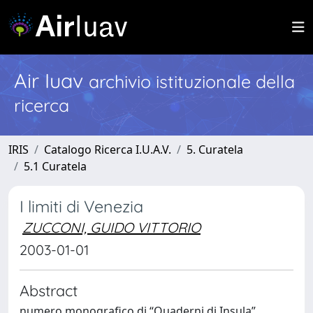
Air Iuav
archivio istituzionale della
ricerca
IRIS
Catalogo Ricerca I.U.A.V.
5. Curatela
5.1 Curatela
I limiti di Venezia
ZUCCONI, GUIDO VITTORIO
2003-01-01
Abstract
numero monografico di “Quaderni di Insula”