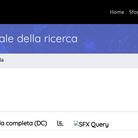
Home
Sfo
nale della ricerca
la
a completa (DC)