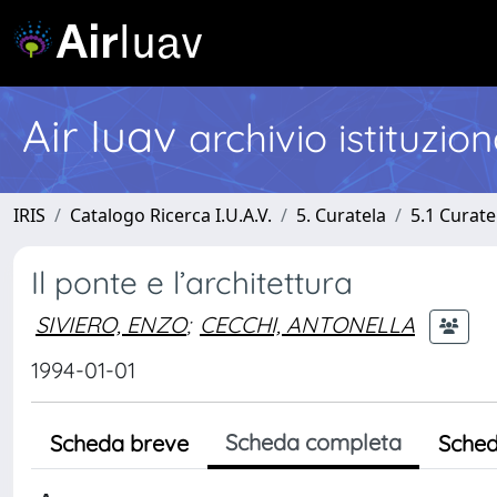
Air Iuav
archivio istituzio
IRIS
Catalogo Ricerca I.U.A.V.
5. Curatela
5.1 Curate
Il ponte e l’architettura
SIVIERO, ENZO
;
CECCHI, ANTONELLA
1994-01-01
Scheda completa
Scheda breve
Sched