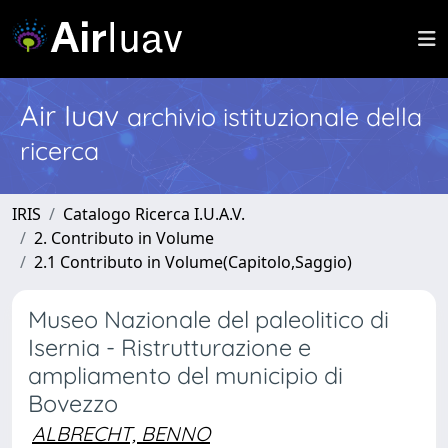
Air Iuav
archivio istituzionale della
ricerca
IRIS
Catalogo Ricerca I.U.A.V.
2. Contributo in Volume
2.1 Contributo in Volume(Capitolo,Saggio)
Museo Nazionale del paleolitico di
Isernia - Ristrutturazione e
ampliamento del municipio di
Bovezzo
ALBRECHT, BENNO