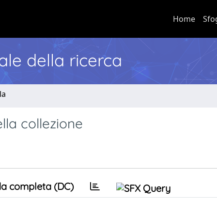
Home
Sfo
nale della ricerca
la
lla collezione
a completa (DC)