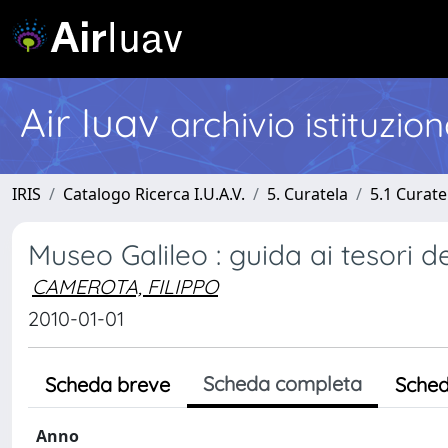
Air Iuav
archivio istituzio
IRIS
Catalogo Ricerca I.U.A.V.
5. Curatela
5.1 Curate
Museo Galileo : guida ai tesori de
CAMEROTA, FILIPPO
2010-01-01
Scheda completa
Scheda breve
Sched
Anno