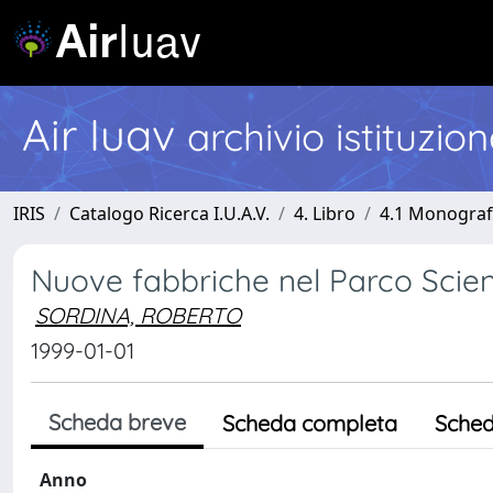
Air Iuav
archivio istituzio
IRIS
Catalogo Ricerca I.U.A.V.
4. Libro
4.1 Monografi
Nuove fabbriche nel Parco Scien
SORDINA, ROBERTO
1999-01-01
Scheda breve
Scheda completa
Sched
Anno