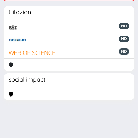
Citazioni
ND
ND
ND
social impact