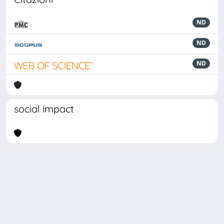
ND
ND
ND
social impact
Powered by
IRIS
-
about IRIS
-