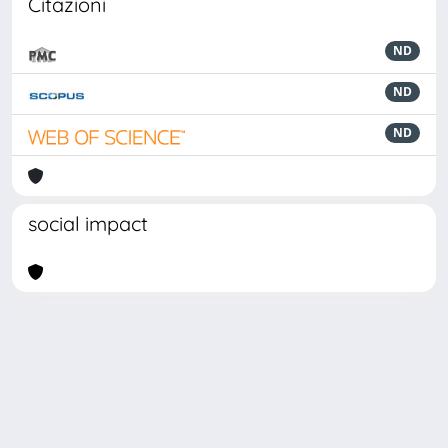
Citazioni
ND
ND
ND
social impact
Powered by
IRIS
-
about IRIS
-