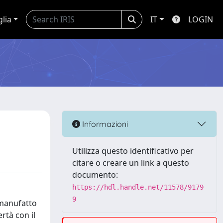
glia
IT
LOGIN
Informazioni
Utilizza questo identificativo per
citare o creare un link a questo
documento:
https://hdl.handle.net/11578/9179
9
 manufatto
rtà con il