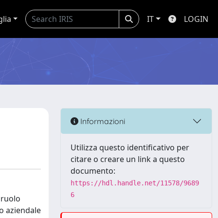
glia
IT
LOGIN
Informazioni
Utilizza questo identificativo per
citare o creare un link a questo
documento:
https://hdl.handle.net/11578/9689
6
 ruolo
io aziendale