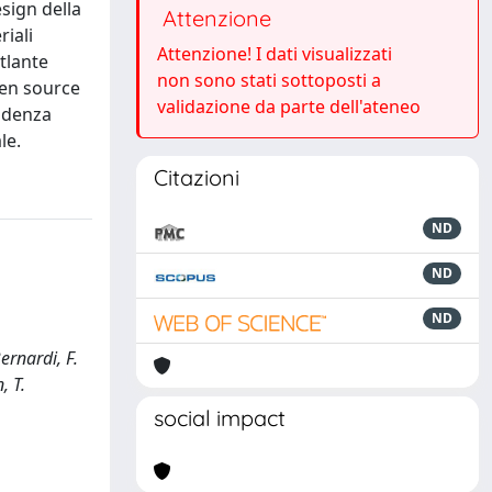
esign della
Attenzione
riali
Attenzione! I dati visualizzati
atlante
non sono stati sottoposti a
pen source
validazione da parte dell'ateneo
endenza
le.
Citazioni
ND
ND
ND
ernardi, F.
, T.
social impact