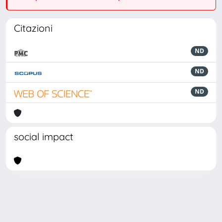
Citazioni
ND
ND
ND
social impact