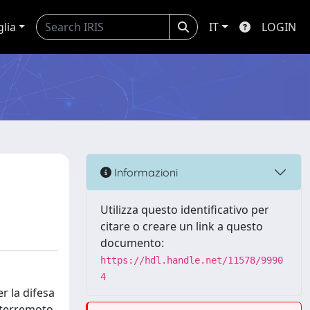
glia
IT
LOGIN
Informazioni
Utilizza questo identificativo per
citare o creare un link a questo
documento:
https://hdl.handle.net/11578/9990
4
r la difesa
l terremoto