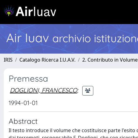
Air Iuav
archivio istituzio
IRIS
Catalogo Ricerca I.U.A.V.
2. Contributo in Volume
Premessa
DOGLIONI, FRANCESCO
;
1994-01-01
Abstract
Il testo introduce il volume che costituisce parte l'esit
dai terremoti, responsabile F. Doglioni, che con ricerch