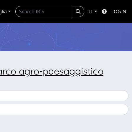
glia
IT
LOGIN
parco agro-paesaggistico