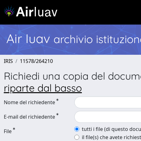
Air Iuav
archivio istituzio
IRIS
11578/264210
Richiedi una copia del docu
riparte dal basso
Nome del richiedente
E-mail del richiedente
tutti i file (di questo do
File
il file(s) che avete richies