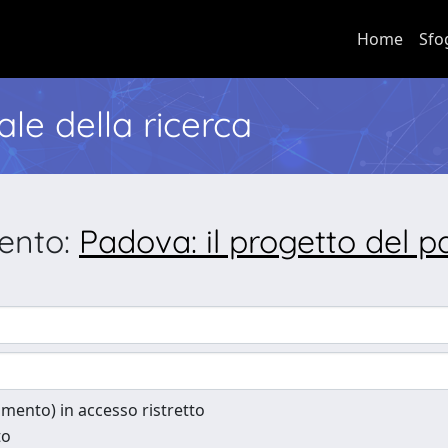
Home
Sfo
nale della ricerca
mento:
Padova: il progetto del 
cumento) in accesso ristretto
to