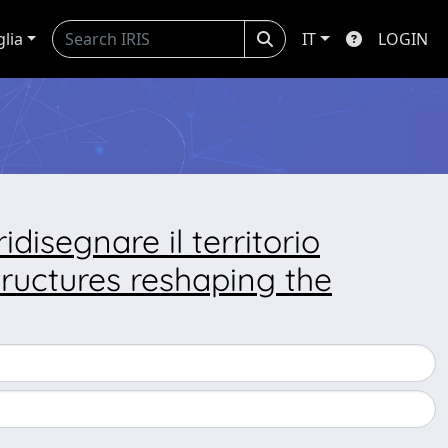
glia
IT
LOGIN
ridisegnare il territorio
tructures reshaping the