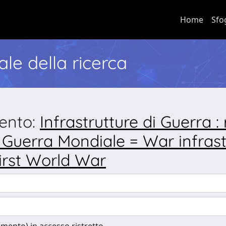
Home
Sfo
nale della ricerca
mento:
Infrastrutture di Guerra : 
 Guerra Mondiale = War infras
irst World War