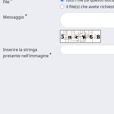
tutti i file (di questo do
File
il file(s) che avete richies
Messaggio
Inserire la stringa
presente nell'immagine