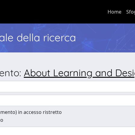
Home
Sfo
nale della ricerca
mento:
About Learning and Des
cumento) in accesso ristretto
to