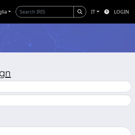
glia
IT
LOGIN
ign