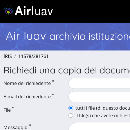
Air Iuav
archivio istituzio
IRIS
11578/281761
Richiedi una copia del docu
Nome del richiedente
E-mail del richiedente
tutti i file (di questo do
File
il file(s) che avete richies
Messaggio