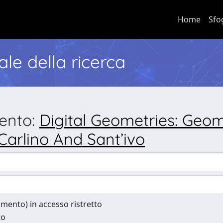
Home
Sfo
nale della ricerca
mento:
Digital Geometries: Geom
Carlino And Sant’ivo
cumento) in accesso ristretto
to