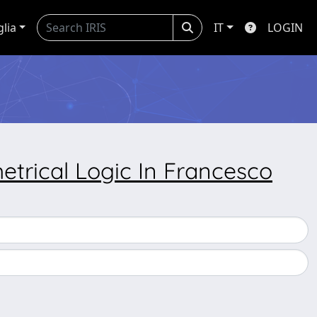
glia
IT
LOGIN
etrical Logic In Francesco