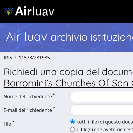
Air Iuav
archivio istituzio
IRIS
11578/281985
Richiedi una copia del docu
Borromini’s Churches Of San 
Nome del richiedente
E-mail del richiedente
tutti i file (di questo do
File
il file(s) che avete richies