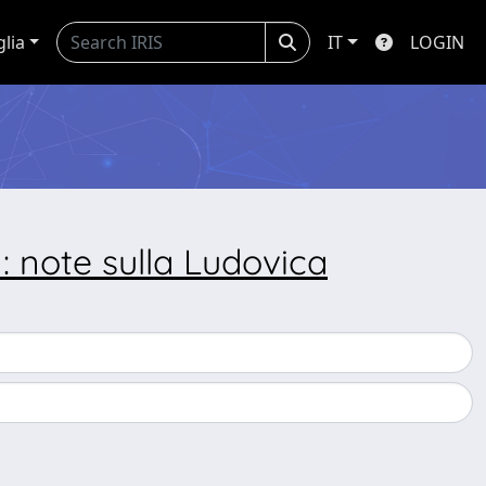
glia
IT
LOGIN
: note sulla Ludovica