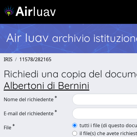
Air Iuav
archivio istituzio
IRIS
11578/282165
Richiedi una copia del docu
Albertoni di Bernini
Nome del richiedente
E-mail del richiedente
tutti i file (di questo do
File
il file(s) che avete richies