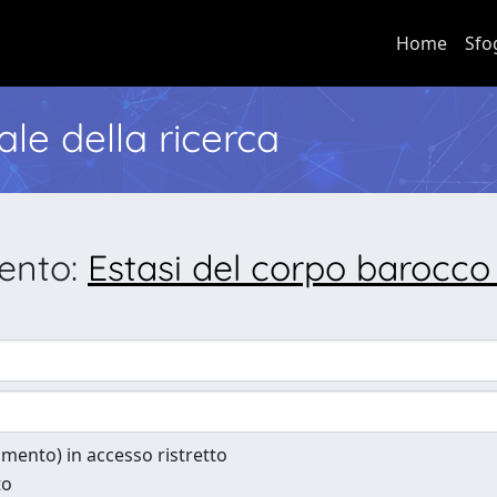
Home
Sfo
nale della ricerca
mento:
Estasi del corpo barocco 
cumento) in accesso ristretto
to