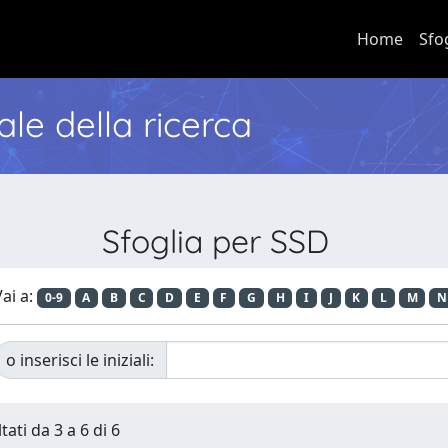
Home
Sfo
nale della ricerca
Sfoglia per SSD
ai a:
0-9
A
B
C
D
E
F
G
H
I
J
K
L
M
N
o inserisci le iniziali:
tati da 3 a 6 di 6