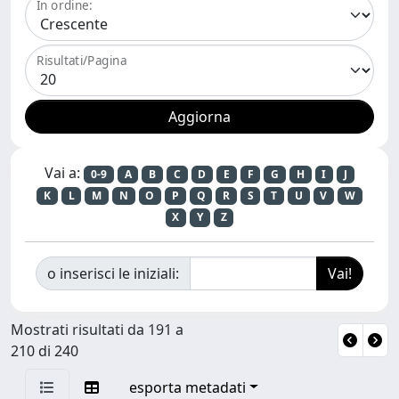
In ordine:
Risultati/Pagina
Vai a:
0-9
A
B
C
D
E
F
G
H
I
J
K
L
M
N
O
P
Q
R
S
T
U
V
W
X
Y
Z
o inserisci le iniziali:
Mostrati risultati da 191 a
210 di 240
esporta metadati