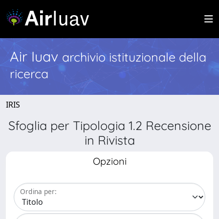
Air Iuav
archivio istituzionale della
ricerca
IRIS
Sfoglia per Tipologia 1.2 Recensione
in Rivista
Opzioni
Ordina per: