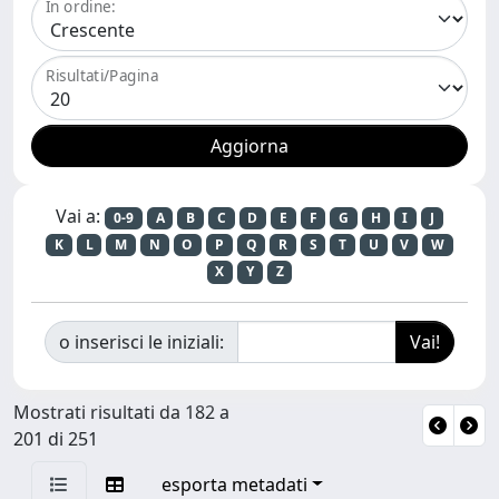
In ordine:
Risultati/Pagina
Vai a:
0-9
A
B
C
D
E
F
G
H
I
J
K
L
M
N
O
P
Q
R
S
T
U
V
W
X
Y
Z
o inserisci le iniziali:
Mostrati risultati da 182 a
201 di 251
esporta metadati