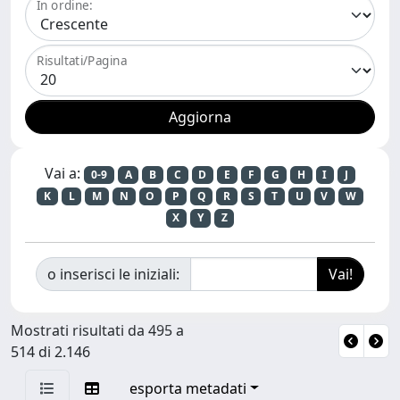
In ordine:
Risultati/Pagina
Vai a:
0-9
A
B
C
D
E
F
G
H
I
J
K
L
M
N
O
P
Q
R
S
T
U
V
W
X
Y
Z
o inserisci le iniziali:
Mostrati risultati da 495 a
514 di 2.146
esporta metadati