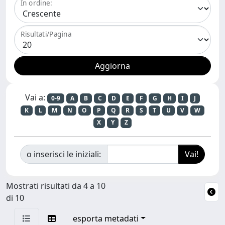
In ordine:
Risultati/Pagina
Vai a:
0-9
A
B
C
D
E
F
G
H
I
J
K
L
M
N
O
P
Q
R
S
T
U
V
W
X
Y
Z
o inserisci le iniziali:
Mostrati risultati da 4 a 10
di 10
esporta metadati