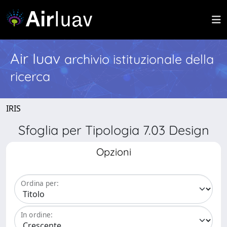
Air Iuav
archivio istituzionale della
ricerca
IRIS
Sfoglia per Tipologia 7.03 Design
Opzioni
Ordina per:
In ordine: