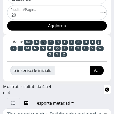
Risultati/Pagina
Vai a:
0-9
A
B
C
D
E
F
G
H
I
J
K
L
M
N
O
P
Q
R
S
T
U
V
W
X
Y
Z
o inserisci le iniziali:
Mostrati risultati da 4 a 4
di 4
esporta metadati