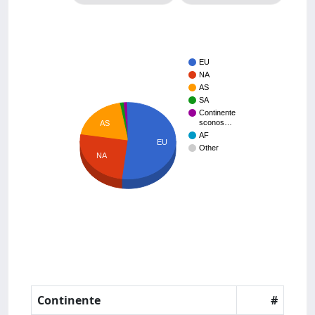
EU
NA
AS
SA
Continente
sconos…
AS
AF
EU
Other
NA
Continente
#