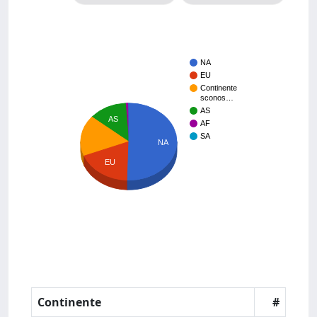
NA
EU
Continente
sconos…
AS
AS
AF
SA
NA
EU
Continente
#