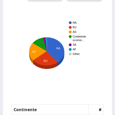
NA
EU
AS
Continente
sconos…
SA
NA
AF
AS
Other
EU
Continente
#