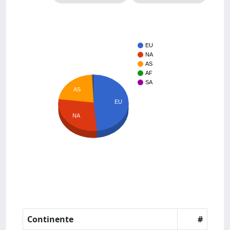
EU
NA
AS
AF
SA
AS
EU
NA
Continente
#