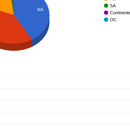
SA
NA
Continent
OC