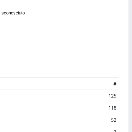
e sconosciuto
#
125
118
52