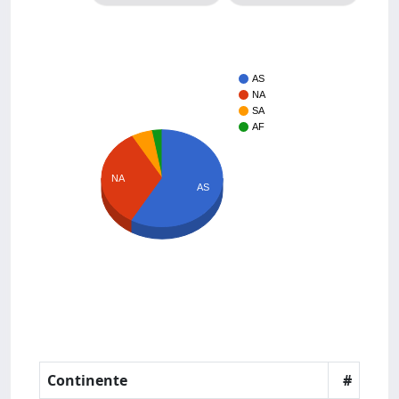
AS
NA
SA
AF
NA
AS
Continente
#