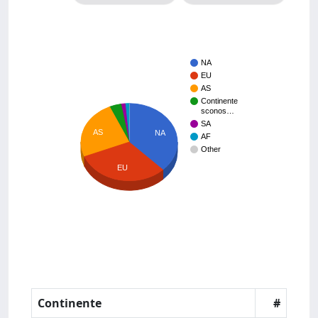
NA
EU
AS
Continente
sconos…
SA
AS
NA
AF
Other
EU
Continente
#