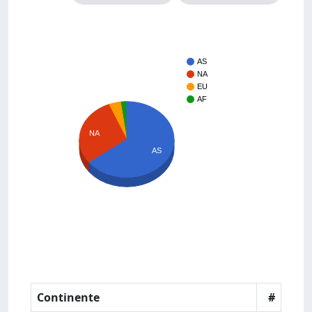
AS
NA
EU
AF
NA
AS
Continente
#