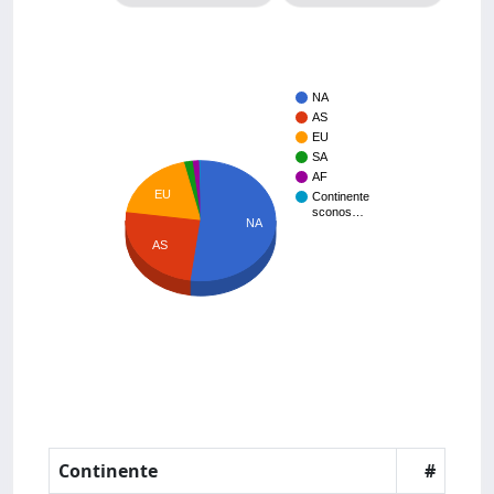
NA
AS
EU
SA
AF
EU
Continente
sconos…
NA
AS
Continente
#