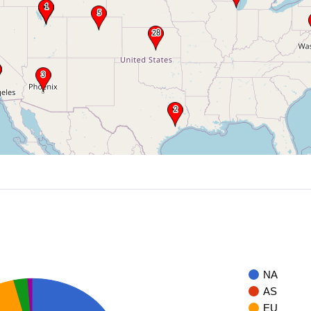
NA
AS
U
EU