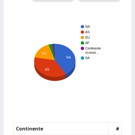
NA
AS
EU
AF
Continente
sconos…
EU
NA
SA
AS
Continente
#