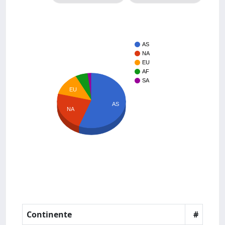
AS
NA
EU
AF
SA
EU
AS
NA
Continente
#